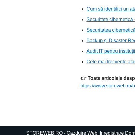
Cum să identifici un at
Securitate cibernetică 
Securitatea cibernetic
Backup și Disaster Reco
Audit IT pentru institu
Cele mai frecvente ata
👉 Toate articolele desp
https://www.storeweb.ro/b
STOREWEB.RO - Gazduire Web, Inregistrare Dom