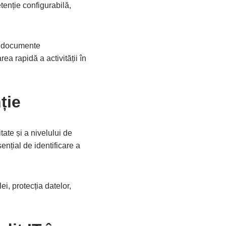
enție configurabilă,
i, documente
ea rapidă a activității în
ție
tate și a nivelului de
sențial de identificare a
ei, protecția datelor,