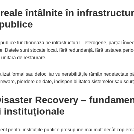
eale întâlnite în infrastructur
 publice
ii publice funcționează pe infrastructuri IT eterogene, parțial înve
. Datele sunt stocate local, fără redundanță, fără testarea perio
ă unitară de restaurare.
alizat formal sau deloc, iar vulnerabilitățile rămân nedetectate
mware, pierdere de date, indisponibilitatea sistemelor sau scurge
isaster Recovery – fundamen
i instituționale
nt pentru instituțiile publice presupune mai mult decât copierea