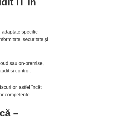
it IT în
adaptate specific
formitate, securitate și
cloud sau on-premise,
udit și control.
scurilor, astfel încât
ilor competente.
ică –