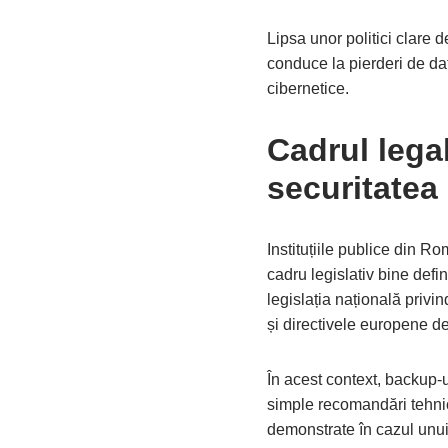
Lipsa unor politici clare 
conduce la pierderi de date
cibernetice.
Cadrul legal
securitatea 
Instituțiile publice din R
cadru legislativ bine def
legislația națională privin
și directivele europene de
În acest context, backup-u
simple recomandări tehnic
demonstrate în cazul unui