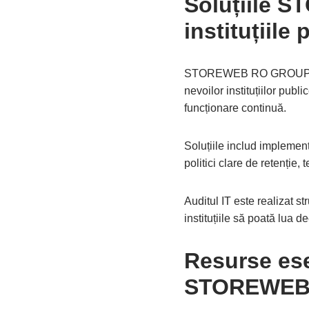
Soluțiile S
instituțiile 
STOREWEB RO GROUP oferă
nevoilor instituțiilor pub
funcționare continuă.
Soluțiile includ implemen
politici clare de retenție,
Auditul IT este realizat st
instituțiile să poată lua 
Resurse ese
STOREWE