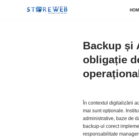
HOM
Sari
la
conținut
Backup și A
obligație d
operaționa
În contextul digitalizării 
mai sunt opționale. Insti
administrative, baze de dat
backup-ul corect implement
responsabilitate manager