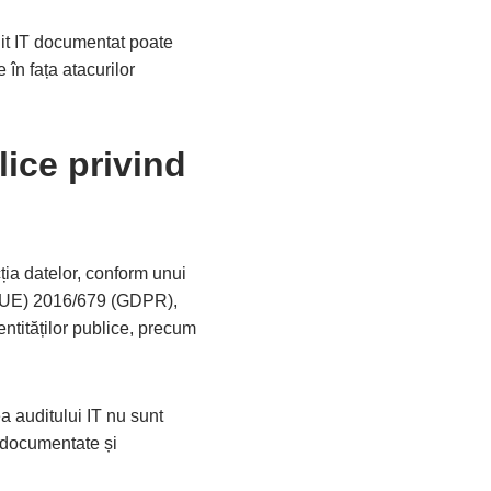
udit IT documentat poate
 în fața atacurilor
blice privind
cția datelor, conform unui
l (UE) 2016/679 (GDPR),
 entităților publice, precum
a auditului IT nu sunt
e documentate și