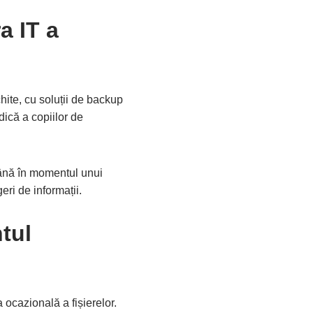
a IT a
chite, cu soluții de backup
dică a copiilor de
 până în momentul unui
ri de informații.
tul
 ocazională a fișierelor.