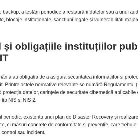
de backup, a testării periodice a restaurării datelor sau a unui a
, blocaje instituționale, sancțiuni legale și vulnerabilități majore
 și obligațiile instituțiilor pu
IT
omânia au obligația de a asigura securitatea informațiilor și prote
init. Printre actele normative relevante se numără Regulamentu
d protecția datelor, cerințele de securitate cibernetică aplicabile
 tip NIS și NIS 2.
l periodic, existența unui plan de Disaster Recovery și realizare
e, ci măsuri concrete de conformitate și prevenție, care trebui
 control sau incident.