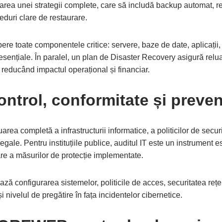
ea unei strategii complete, care să includă backup automat, ret
eduri clare de restaurare.
ere toate componentele critice: servere, baze de date, aplicați
esențiale. În paralel, un plan de Disaster Recovery asigură reluar
 reducând impactul operațional și financiar.
ontrol, conformitate și preven
area completă a infrastructurii informatice, a politicilor de securi
egale. Pentru instituțiile publice, auditul IT este un instrument e
are a măsurilor de protecție implementate.
ză configurarea sistemelor, politicile de acces, securitatea rețel
ivelul de pregătire în fața incidentelor cibernetice.