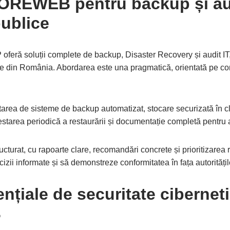
TOREWEB pentru backup și aud
publice
 soluții complete de backup, Disaster Recovery și audit IT, 
lice din România. Abordarea este una pragmatică, orientată pe con
tarea de sisteme de backup automatizat, stocare securizată în 
 testarea periodică a restaurării și documentație completă pentru a
ructurat, cu rapoarte clare, recomandări concrete și prioritizarea ri
decizii informate și să demonstreze conformitatea în fața autorităț
nțiale de securitate cibernet
B