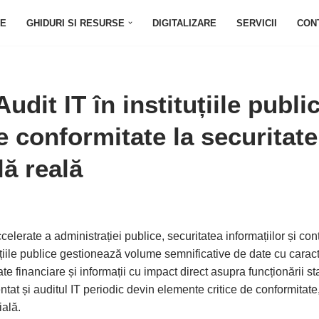
E
GHIDURI SI RESURSE
DIGITALIZARE
SERVICII
CON
udit IT în instituțiile public
e conformitate la securitate
lă reală
accelerate a administrației publice, securitatea informațiilor și co
tuțiile publice gestionează volume semnificative de date cu cara
e financiare și informații cu impact direct asupra funcționării sta
at și auditul IT periodic devin elemente critice de conformitate,
ială.