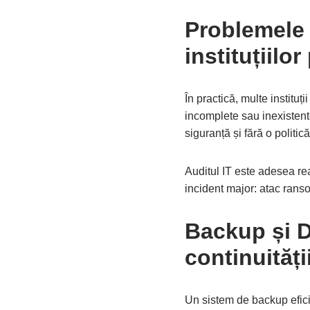
Problemele r
instituțiilor
În practică, multe instituț
incomplete sau inexistente
siguranță și fără o politic
Auditul IT este adesea re
incident major: atac ranso
Backup și D
continuități
Un sistem de backup eficie