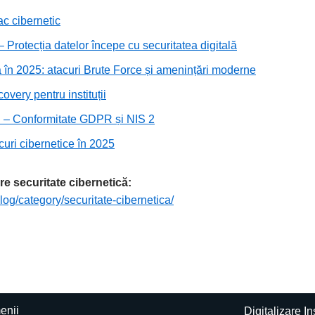
ac cibernetic
– Protecția datelor începe cu securitatea digitală
ă în 2025: atacuri Brute Force și amenințări moderne
very pentru instituții
ții – Conformitate GDPR și NIS 2
curi cibernetice în 2025
re securitate cibernetică:
log/category/securitate-cibernetica/
enii
Digitalizare In