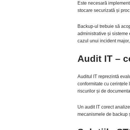
Este necesară implementar
stocare securizată și proc
Backup-ul trebuie să acop
administrative și sisteme 
cazul unui incident major,
Audit IT – c
Auditul IT reprezintă evalu
conformitate cu cerințele l
riscurilor și de document
Un audit IT corect analizea
mecanismele de backup și n