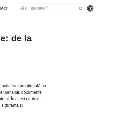
TACT
e: de la
ntinuitatea operațională nu
cter sensibil, documente
tului. În acest context,
 siguranță și