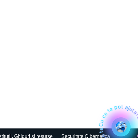
Cu ce te pot ajuta?Cu ce te pot ajuta?Cu ce te pot ajuta?Cu ce te
stitutii, Ghiduri si resurse
Securitate Cibernetica