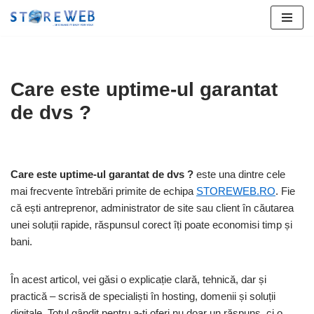
Sari
la
conținut
Care este uptime-ul garantat
de dvs ?
Care este uptime-ul garantat de dvs ?
este una dintre cele
mai frecvente întrebări primite de echipa
STOREWEB.RO
. Fie
că ești antreprenor, administrator de site sau client în căutarea
unei soluții rapide, răspunsul corect îți poate economisi timp și
bani.
În acest articol, vei găsi o explicație clară, tehnică, dar și
practică – scrisă de specialiști în hosting, domenii și soluții
digitale. Totul gândit pentru a-ți oferi nu doar un răspuns, ci o