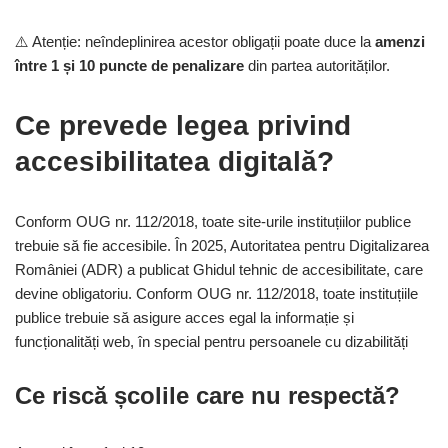
⚠️ Atenție: neîndeplinirea acestor obligații poate duce la
amenzi
între 1 și 10 puncte de penalizare
din partea autorităților.
Ce prevede legea privind
accesibilitatea digitală?
Conform
OUG nr. 112/2018
, toate site-urile instituțiilor publice
trebuie să fie accesibile. În 2025,
Autoritatea pentru Digitalizarea
României (ADR)
a publicat Ghidul tehnic de accesibilitate, care
devine obligatoriu.
Conform OUG nr. 112/2018, toate instituțiile
publice trebuie să asigure acces egal la informație și
funcționalități web, în special pentru persoanele cu dizabilități
Ce riscă școlile care nu respectă?