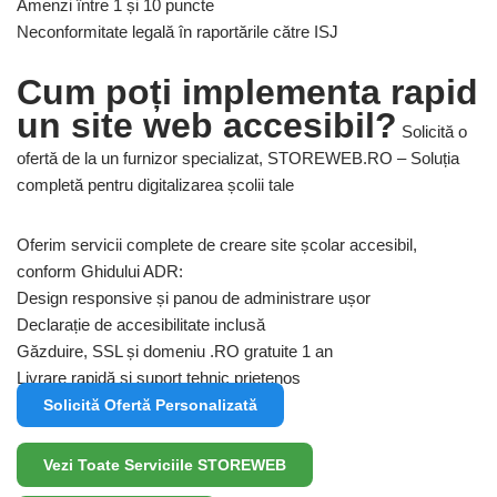
Amenzi între 1 și 10 puncte
Neconformitate legală în raportările către ISJ
Cum poți implementa rapid
un site web accesibil?
Solicită o
ofertă de la un furnizor specializat,
STOREWEB.RO – Soluția
completă pentru digitalizarea școlii tale
Oferim servicii complete de creare site școlar accesibil,
conform Ghidului ADR:
Design responsive și panou de administrare ușor
Declarație de accesibilitate inclusă
Găzduire, SSL și domeniu .RO gratuite 1 an
Livrare rapidă și suport tehnic prietenos
Solicită Ofertă Personalizată
Vezi Toate Serviciile STOREWEB