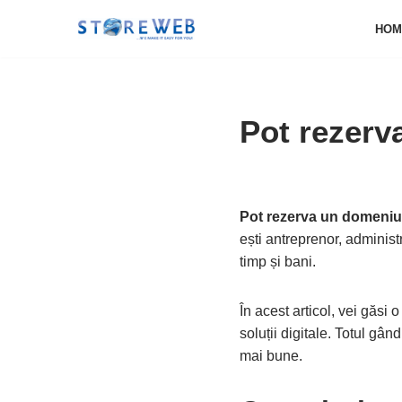
HOM
Sari
la
conținut
Pot rezerv
Pot rezerva un domeniu
ești antreprenor, administ
timp și bani.
În acest articol, vei găsi 
soluții digitale. Totul gân
mai bune.