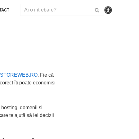
TACT
STOREWEB.RO
. Fie că
 corect îți poate economisi
în hosting, domenii și
are te ajută să iei decizii