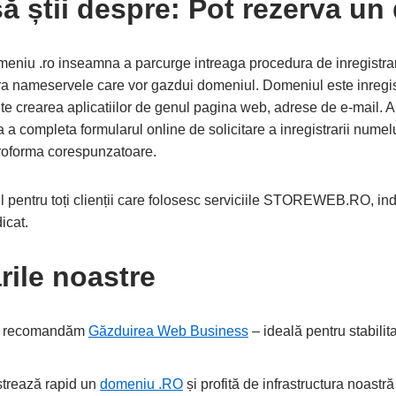
să știi despre: Pot rezerva u
niu .ro inseamna a parcurge intreaga procedura de inregistrare
ra nameservele care vor gazdui domeniul. Domeniul este inregist
ite crearea aplicatiilor de genul pagina web, adrese de e-mail.
 completa formularul online de solicitare a inregistrarii numel
proforma corespunzatoare.
l pentru toți clienții care folosesc serviciile STOREWEB.RO, in
icat.
ile noastre
îți recomandăm
Găzduirea Web Business
– ideală pentru stabilita
strează rapid un
domeniu .RO
și profită de infrastructura noast