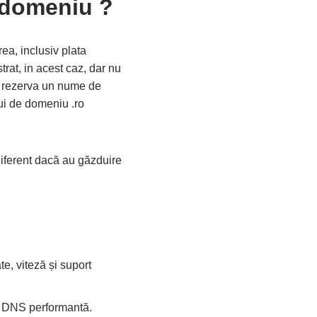
n domeniu ?
a, inclusiv plata
rat, in acest caz, dar nu
 A rezerva un nume de
ui de domeniu .ro
diferent dacă au găzduire
te, viteză și suport
ră DNS performantă.