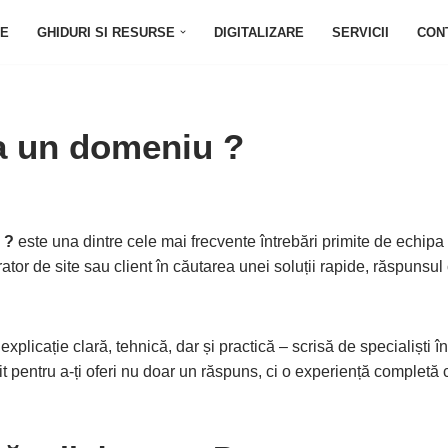
E
GHIDURI SI RESURSE
DIGITALIZARE
SERVICII
CON
a un domeniu ?
 ?
este una dintre cele mai frecvente întrebări primite de echipa
rator de site sau client în căutarea unei soluții rapide, răspunsul
o explicație clară, tehnică, dar și practică – scrisă de specialiști 
dit pentru a-ți oferi nu doar un răspuns, ci o experiență completă c