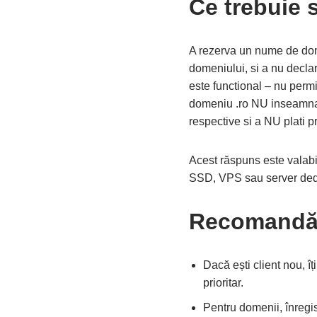
Ce trebuie 
A rezerva un nume de dome
domeniului, si a nu decla
este functional – nu perm
domeniu .ro NU inseamna a
respective si a NU plati 
Acest răspuns este valabi
SSD, VPS sau server ded
Recomandăr
Dacă ești client nou, 
prioritar.
Pentru domenii, înregi