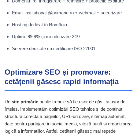
Domeniu .ro: înregistrare + reînnoire + protecție expirare
Email instituțional @primarie.ro + webmail + securizare
Hosting dedicat în România
Uptime 99.9% și monitorizare 24/7
Servere dedicate cu certificare ISO 27001
Optimizare SEO și promovare:
cetățenii găsesc rapid informația
Un
site primărie
public trebuie să fie ușor de găsit și ușor de
înțeles. Implementăm optimizări SEO tehnice și de conținut:
structură corectă a paginilor, URL-uri clare, sitemap automat,
date pentru partajare în social media, viteză bună și organizarea
logică a informațiilor. Astfel, cetățenii găsesc mai repede