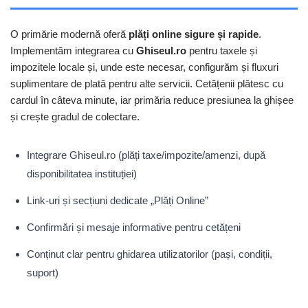
O primărie modernă oferă
plăți online sigure și rapide
.
Implementăm integrarea cu
Ghiseul.ro
pentru taxele și
impozitele locale și, unde este necesar, configurăm și fluxuri
suplimentare de plată pentru alte servicii. Cetățenii plătesc cu
cardul în câteva minute, iar primăria reduce presiunea la ghișee
și crește gradul de colectare.
Integrare Ghiseul.ro (plăți taxe/impozite/amenzi, după
disponibilitatea instituției)
Link-uri și secțiuni dedicate „Plăți Online”
Confirmări și mesaje informative pentru cetățeni
Conținut clar pentru ghidarea utilizatorilor (pași, condiții,
suport)