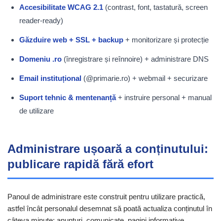
Accesibilitate WCAG 2.1
(contrast, font, tastatură, screen
reader-ready)
Găzduire web + SSL + backup
+ monitorizare și protecție
Domeniu .ro
(înregistrare și reînnoire) + administrare DNS
Email instituțional
(@primarie.ro) + webmail + securizare
Suport tehnic & mentenanță
+ instruire personal + manual
de utilizare
Administrare ușoară a conținutului:
publicare rapidă fără efort
Panoul de administrare este construit pentru utilizare practică,
astfel încât personalul desemnat să poată actualiza conținutul în
câteva minute: anunțuri, comunicate, pagini informative,