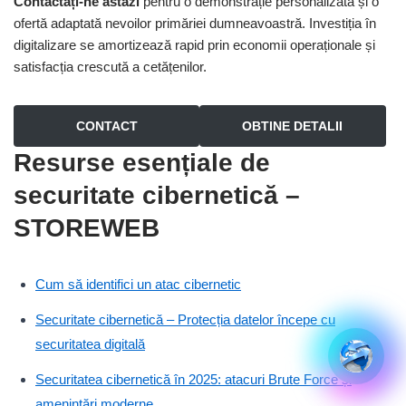
Contactați-ne astăzi
pentru o demonstrație personalizată și o
ofertă adaptată nevoilor primăriei dumneavoastră. Investiția în
digitalizare se amortizează rapid prin economii operaționale și
satisfacția crescută a cetățenilor.
CONTACT
OBTINE DETALII
Resurse esențiale de
securitate cibernetică –
STOREWEB
Cum să identifici un atac cibernetic
Securitate cibernetică – Protecția datelor începe cu
securitatea digitală
Securitatea cibernetică în 2025: atacuri Brute Force și
amenințări moderne